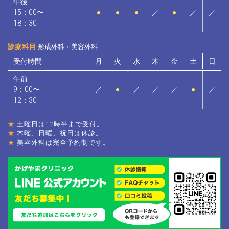
午後
15：00〜
●
●
●
／
●
／
／
18：30
診療科目
形成外科・美容外科
受付時間
月
火
水
木
金
土
日
午前
9：00〜
／
●
／
／
／
●
／
12：30
★
土曜日は12時半まで受付。
★
木曜、日曜、祝日は休診。
★
美容外科は完全予約制です。