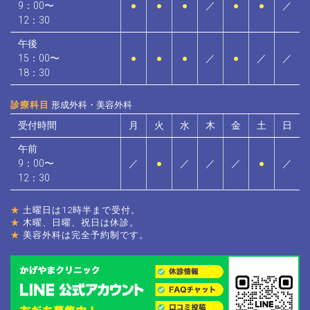
9：00〜
●
●
●
／
●
●
／
12：30
午後
15：00〜
●
●
●
／
●
／
／
18：30
診療科目
形成外科・美容外科
受付時間
月
火
水
木
金
土
日
午前
9：00〜
／
●
／
／
／
●
／
12：30
★
土曜日は12時半まで受付。
★
木曜、日曜、祝日は休診。
★
美容外科は完全予約制です。